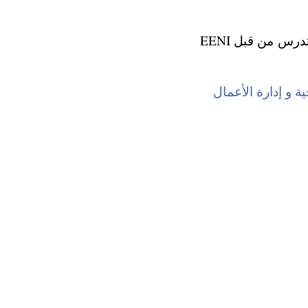
هذا الموضوع جزء من برامج التعليم العالي التالية ( دورة، ماجستير ، دكتوراه ) ؛ تدرس من قبل EENI
ة و إدارة الأعمال